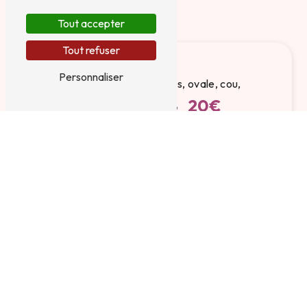
Tout accepter
Tout refuser
Personnaliser
• Soin zone (yeux, lèvres, ovale, cou,
20€
décolleté)
10min
• Hydra booster + masque collagène
70€
50min
• Anti-âge repulpant + masque collagène
85€
60min
95€
• Soin peau neuve
75min