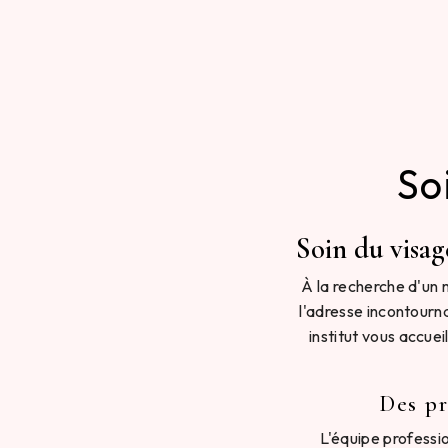
So
Soin du visage
À la recherche d'un 
l'adresse incontourna
institut vous accuei
Des pr
L'équipe professio